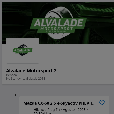
Alvalade Motorsport 2
Benfica
No Standvirtual desde 2013
1
/
6
Mazda CX-60 2.5 e-Skyactiv PHEV Takumi+Convenient&Sound Pack +Pan.Sunr.Pa.
Híbrido Plug-In
Agosto
2023
59 804 km