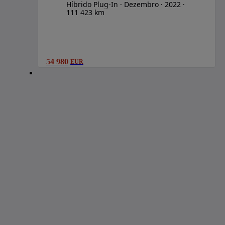
Híbrido Plug-In
Dezembro
2022
111 423 km
54 980
EUR